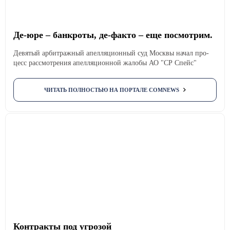
Де-юре – банкроты, де-факто – еще посмотрим.
Де­вятый ар­бит­раж­ный апел­ля­цион­ный суд Мос­квы на­чал про­
цесс рас­смот­ре­ния апел­ля­цион­ной жа­лобы АО "СР Спейс"
ЧИТАТЬ ПОЛНОСТЬЮ НА ПОРТАЛЕ COMNEWS
Контракты под угрозой