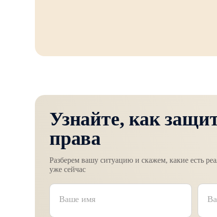
Узнайте, как защи
права
Разберем вашу ситуацию и скажем, какие есть ре
уже сейчас
Ваш номер телефона
Ваше текстовое сообщение
Ваше имя
Ва