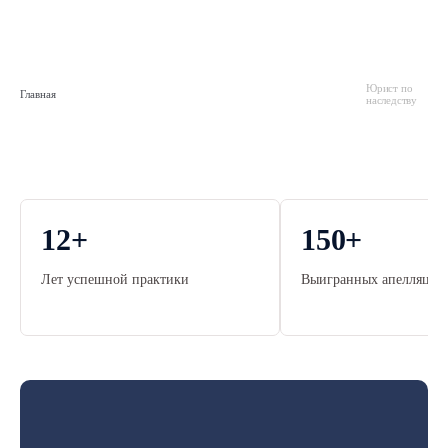
Юрист по
Главная
наследству
12
+
150
+
Лет успешной практики
Выигранных апелляцио