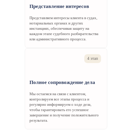
Представление интересов
Как начать сотрудничество с
Представляем интересы клиента в судах,
адвокатом по наследству?
нотариальных органах и других
инстанциях, обеспечивая защиту на
Для начала работы достаточно оставить заявку на нашем сайте
каждом этапе судебного разбирательства
или административного процесса.
или позвонить по телефону. Наши специалисты уточнят все
детали вашего дела и предложат оптимальное решение. Важно
отметить, что мы заботимся о защите ваших персональных
данных и соблюдаем все требования законодательства о
4 этап
конфиденциальности.
Получите квалифицированную помощь опытных адвокатов,
Полное сопровождение дела
чтобы решить вопросы с наследством правильно и в срок. Не
оставляйте вопросы наследства на потом — мы поможем вам
Мы остаемся на связи с клиентом,
разобраться во всех тонкостях, чтобы избежать юридических
контролируем все этапы процесса и
ошибок и защитить ваши права.
регулярно информируем о ходе дела,
чтобы гарантировать его успешное
завершение и получение положительного
результата.