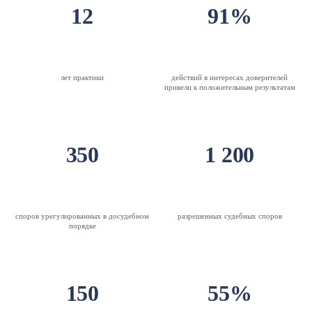
12
91%
лет практики
действий в интересах доверителей
привели к положительным результатам
350
1 200
споров урегулированных
в досудебном
разрешенных судебных
споров
порядке
150
55%