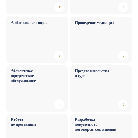
Арбитражные споры
Проведение медиаций
Арбитражный юрист
Досудебное урегулирование и меди
Абонентское
Представительство
юридическое
в суде
обслуживание
Абонентское юридическое обслуживание
Работа
Разработка
по претензиям
документов,
договоров, соглашений
Юрист по договорной работе