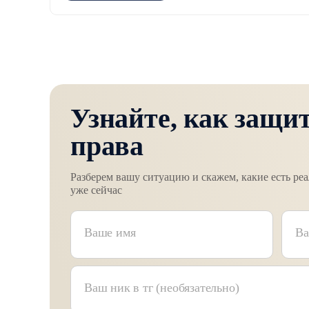
Узнайте, как защи
права
Разберем вашу ситуацию и скажем, какие есть ре
уже сейчас
Ваш номер телефона
Ваше текстовое сообщение
Ваше имя
Ва
Ваш ник в тг (необязательно)