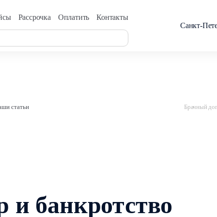
йсы
Рассрочка
Оплатить
Контакты
Санкт-Пет
аши статьи
Брачный дог
р и банкротство