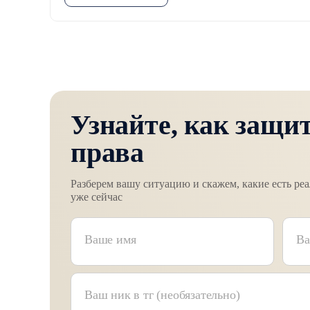
Узнайте, как защи
права
Разберем вашу ситуацию и скажем, какие есть ре
уже сейчас
Ваш номер телефона
Ваше текстовое сообщение
Ваше имя
Ва
Ваш ник в тг (необязательно)