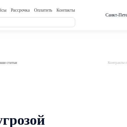
йсы
Рассрочка
Оплатить
Контакты
Санкт-Пет
аши статьи
Контракты п
угрозой