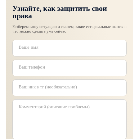
Узнайте, как защитить свои
права
Разберем вашу ситуацию и скажем, какие есть реальные шансы и
что можно сделать уже сейчас
Ваш номер телефона
Ваше текстовое сообщение
Ваше имя
Ваш телефон
Ваш ник в тг (необязательно)
Комментарий (описание проблемы)