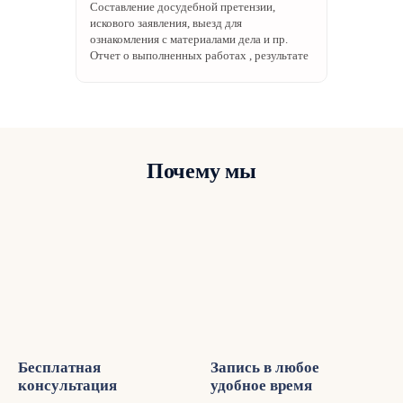
Составление досудебной претензии,
Профессиональные консультации и стратегии урегулирования
искового заявления, выезд для
споров.
ознакомления с материалами дела и пр.
Отчет о выполненных работах , результате
Защита прав и интересов клиента на всех этапах судебного
процесса.
Представительство в суде — это необходимая услуга для тех,
кто сталкивается с судебными процессами. Выбор
профессионалов с опытом и компетенцией в этой области
Почему мы
обеспечивает клиентам уверенность в успешном разрешении
их юридических вопросов и споров.
Бесплатная
Запись в любое
консультация
удобное время