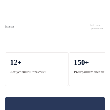
Работа по
Главная
претензиям
12
+
150
+
Лет успешной практики
Выигранных апелляцио